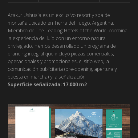
Arakur Ushuaia es un exclusivo resort y spa de
montaña ubicado en Tierra del Fuego, Argentina.
Miembro de The Leading Hotels of the World, combina
la experiencia del lujo con un entorno natural
privilegiado. Hemos desarrollado un programa de
branding integral que incluyó piezas comerciales,
operacionales y promocionales, el sitio web, la
comunicación publicitaria (pre-opening, apertura y
puesta en marcha) y la señalización.
Superficie señalizada: 17.000 m2
.